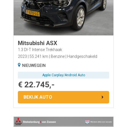
Transmissie
Bekleding
Km-stand
Energielabel
Bouwjaar
Mitsubishi ASX
Locatie
1.3 DI-T Intense Trekhaak
2023
55.241 km
Benzine
Handgeschakeld
NIEUWEGEIN
Apple Carplay/Android Auto
€ 22.745,-
BEKIJK AUTO